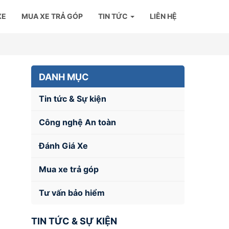
XE
MUA XE TRẢ GÓP
TIN TỨC
LIÊN HỆ
DANH MỤC
Tin tức & Sự kiện
Công nghệ An toàn
Đánh Giá Xe
Mua xe trả góp
Tư vấn bảo hiểm
TIN TỨC & SỰ KIỆN