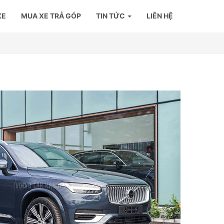
XE
MUA XE TRẢ GÓP
TIN TỨC
LIÊN HỆ