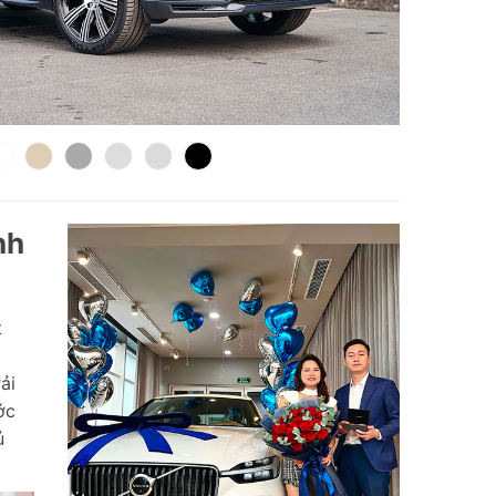
nh
t
ải
ớc
ủ