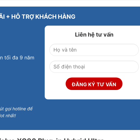
ÃI + HỖ TRỢ KHÁCH HÀNG
Liên hệ tư vấn
an tối đa 9 năm
t gọi hotline để
ot nhất!