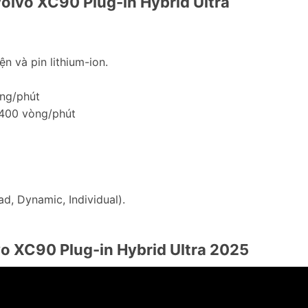
olvo XC90 Plug-in Hybrid Ultra
n và pin lithium-ion.
òng/phút
.400 vòng/phút
ad, Dynamic, Individual).
vo XC90
Plug-in Hybrid Ultra
2025