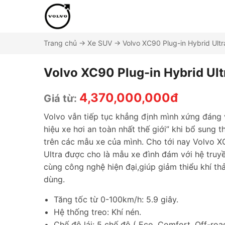
Trang chủ
→
Xe SUV
→
Volvo XC90 Plug-in Hybrid Ult
Volvo XC90 Plug-in Hybrid Ul
4,370,000,000đ
Giá từ:
Volvo vẫn tiếp tục khẳng định mình xứng đáng
hiệu xe hơi an toàn nhất thế giới” khi bổ sung 
trên các mẫu xe của mình. Cho tới nay Volvo X
Ultra được cho là mẫu xe đình đám với hệ truy
cùng công nghệ hiện đại,giúp giảm thiểu khí th
dùng.
Tăng tốc từ 0-100km/h: 5.9 giây.
Hệ thống treo: Khí nén.
Chế độ lái: 5 chế độ ( Eco, Comfort, Off-road