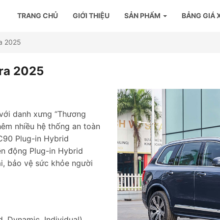
TRANG CHỦ
GIỚI THIỆU
SẢN PHẨM
BẢNG GIÁ 
ra 2025
tra 2025
 với danh xưng “Thương
thêm nhiều hệ thống an toàn
C90 Plug-in Hybrid
ền động Plug-in Hybrid
ải, bảo vệ sức khỏe người
, Dynamic, Individual).