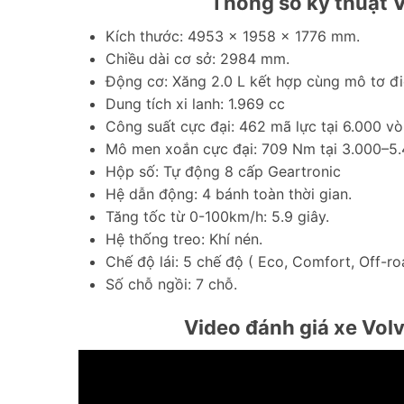
Thông số kỹ thuật V
Kích thước: 4953 x 1958 x 1776 mm.
Chiều dài cơ sở: 2984 mm.
Động cơ: Xăng 2.0 L kết hợp cùng mô tơ điệ
Dung tích xi lanh: 1.969 cc
Công suất cực đại: 462 mã lực tại 6.000 v
Mô men xoắn cực đại: 709 Nm tại 3.000–5
Hộp số: Tự động 8 cấp Geartronic
Hệ dẫn động: 4 bánh toàn thời gian.
Tăng tốc từ 0-100km/h: 5.9 giây.
Hệ thống treo: Khí nén.
Chế độ lái: 5 chế độ ( Eco, Comfort, Off-ro
Số chỗ ngồi: 7 chỗ.
Video đánh giá xe
Vol