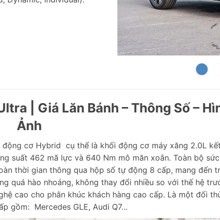
ltra | Giá Lăn Bánh – Thông Số – Hì
Ảnh
động cơ Hybrid cụ thể là khối động cơ máy xăng 2.0L kế
 công suất 462 mã lực và 640 Nm mô măn xoắn. Toàn bộ sức
àn thời gian thông qua hộp số tự động 8 cấp, mang đến tr
ng quá hào nhoáng, không thay đổi nhiều so với thế hệ trư
ghệ cao cho phân khúc khách hàng cao cấp. Là một đối th
cấp gồm: Mercedes GLE, Audi Q7…