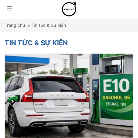
Trang chủ
→
Tin tức & Sự kiện
TIN TỨC & SỰ KIỆN