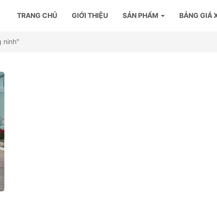
TRANG CHỦ
GIỚI THIỆU
SẢN PHẨM
BẢNG GIÁ 
 ninh"