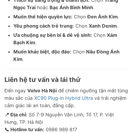
Thích sự sang trọng & thanh lịch:
Chọn
Trắng
Ngọc Trai
hoặc
Bạc Ánh Bình Minh
.
Muốn thể hiện quyền lực:
Chọn
Đen Ánh Kim
.
Yêu phong cách trẻ trung:
Chọn
Xanh Denim
.
Ưa chuộng sự bền bỉ & dễ vệ sinh:
Chọn
Xám
Bạch Kim
.
Muốn khác biệt, độc đáo:
Chọn
Nâu Đồng Ánh
Kim
.
Liên hệ tư vấn và lái thử
Đến ngay
Volvo Hà Nội
để chiêm ngưỡng tận mắt từng
màu sắc của
XC90 Plug-in Hybrid Ultra
và trải nghiệm
cảm giác lái an toàn, đẳng cấp.
📍 Địa chỉ:
Số 7-9 Nguyễn Văn Linh, Tổ 17, P. Việt
Hưng, TP. Hà Nội
📞 Hotline tư vấn:
0986 989 817