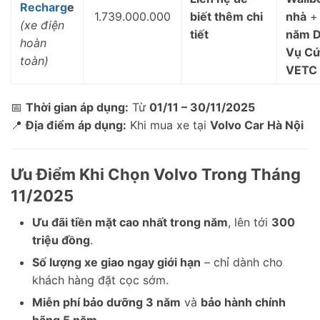
Recharg
e
1.739.000.000
biết thêm chi
nhà
(xe điện
tiết
năm D
hoàn
Vụ Cứ
toàn)
VETC
📅
Thời gian áp dụng:
Từ
01/11 – 30/11/2025
📍
Địa điểm áp dụng:
Khi mua xe tại
Volvo Car Hà Nội
Ưu Điểm Khi Chọn Volvo Trong Tháng
11/2025
Ưu đãi tiền mặt cao nhất trong năm
, lên tới
300
triệu đồng
.
Số lượng xe giao ngay giới hạn
– chỉ dành cho
khách hàng đặt cọc sớm.
Miễn phí bảo dưỡng 3 năm
và
bảo hành chính