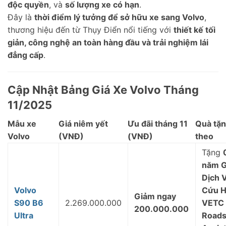
độc quyền
, và
số lượng xe có hạn
.
Đây là
thời điểm lý tưởng để sở hữu xe sang Volvo
,
thương hiệu đến từ Thụy Điển nổi tiếng với
thiết kế tối
giản, công nghệ an toàn hàng đầu và trải nghiệm lái
đẳng cấp
.
Cập Nhật Bảng Giá Xe Volvo Tháng
11/2025
Mẫu xe
Giá niêm yết
Ưu đãi tháng 11
Quà tặ
Volvo
(VNĐ)
(VNĐ)
theo
Tặng
năm G
Dịch 
Volvo
Cứu 
Giảm ngay
S90 B6
2.269.000.000
VETC
200.000.000
Ultra
Roads