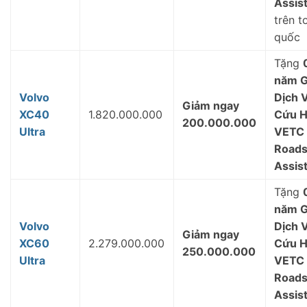
Assis
trên t
quốc
Tặng
năm G
Volvo
Dịch 
Giảm ngay
XC40
1.820.000.000
Cứu 
200.000.000
Ultra
VETC
Roads
Assis
Tặng
năm G
Volvo
Dịch 
Giảm ngay
XC60
2.279.000.000
Cứu 
250.000.000
Ultra
VETC
Roads
Assis