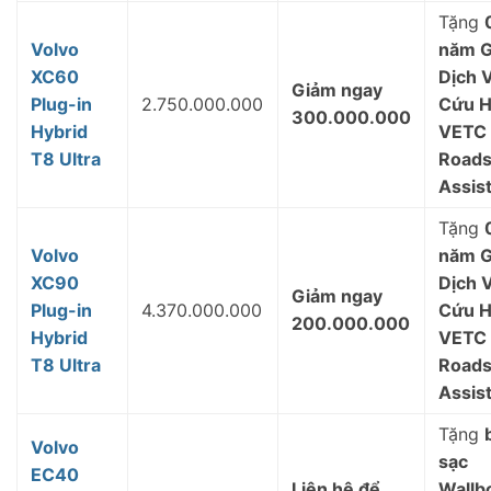
Tặng
Volvo
năm G
XC60
Dịch 
Giảm ngay
Plug-in
2.750.000.000
Cứu 
300.000.000
Hybrid
VETC
T8 Ultra
Roads
Assis
Tặng
Volvo
năm G
XC90
Dịch 
Giảm ngay
Plug-in
4.370.000.000
Cứu 
200.000.000
Hybrid
VETC
T8 Ultra
Roads
Assis
Tặng
Volvo
sạc
EC40
Liên hệ để
Wallbo