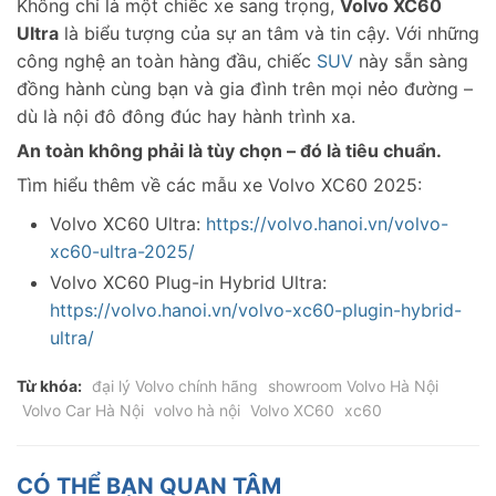
Không chỉ là một chiếc xe sang trọng,
Volvo XC60
Ultra
là biểu tượng của sự an tâm và tin cậy. Với những
công nghệ an toàn hàng đầu, chiếc
SUV
này sẵn sàng
đồng hành cùng bạn và gia đình trên mọi nẻo đường –
dù là nội đô đông đúc hay hành trình xa.
An toàn không phải là tùy chọn – đó là tiêu chuẩn.
Tìm hiểu thêm về các mẫu xe Volvo XC60 2025:
Volvo XC60 Ultra:
https://volvo.hanoi.vn/volvo-
xc60-ultra-2025/
Volvo XC60 Plug-in Hybrid Ultra:
https://volvo.hanoi.vn/volvo-xc60-plugin-hybrid-
ultra/
Từ khóa:
đại lý Volvo chính hãng
showroom Volvo Hà Nội
Volvo Car Hà Nội
volvo hà nội
Volvo XC60
xc60
CÓ THỂ BẠN QUAN TÂM