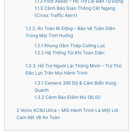
1.1.2
Pilot Assist – Hỗ Trợ Lái Bán Tự Động
1.1.3
Cảnh Báo Giao Thông Cắt Ngang
(Cross Traffic Alert)
1.2
2. An Toàn Bị Động – Bảo Vệ Toàn Diện
Trong Mọi Tình Huống
1.2.1
Khung Gầm Thép Cường Lực
1.2.2
Hệ Thống Túi Khí Toàn Diện
1.3
3. Hỗ Trợ Người Lái Thông Minh – Trợ Thủ
Đắc Lực Trên Mọi Hành Trình
1.3.1
Camera 360 Độ & Cảm Biến Xung
Quanh
1.3.2
Cảnh Báo Điểm Mù (BLIS)
2
Volvo XC60 Ultra – Mỗi Hành Trình Là Một Lời
Cam Kết Về An Toàn