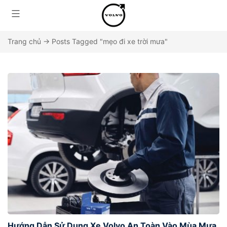
Trang chủ
→
Posts Tagged "mẹo đi xe trời mưa"
Hướng Dẫn Sử Dụng Xe Volvo An Toàn Vào Mùa Mưa