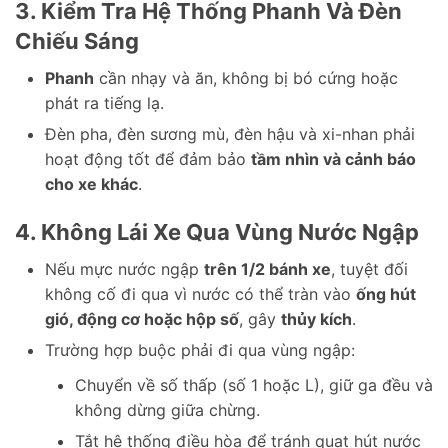
3. Kiểm Tra Hệ Thống Phanh Và Đèn
Chiếu Sáng
Phanh
cần nhạy và ăn, không bị bó cứng hoặc
phát ra tiếng lạ.
Đèn pha, đèn sương mù, đèn hậu và xi-nhan phải
hoạt động tốt để đảm bảo
tầm nhìn và cảnh báo
cho xe khác
.
4. Không Lái Xe Qua Vùng Nước Ngập
Nếu mực nước ngập
trên 1/2 bánh xe
, tuyệt đối
không cố đi qua vì nước có thể tràn vào
ống hút
gió, động cơ hoặc hộp số
, gây
thủy kích
.
Trường hợp buộc phải đi qua vùng ngập:
Chuyển về số thấp (số 1 hoặc L), giữ ga đều và
không dừng giữa chừng.
Tắt hệ thống điều hòa để tránh quạt hút nước