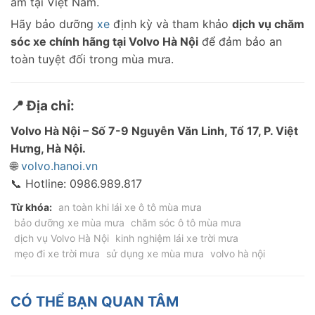
ẩm tại Việt Nam.
Hãy bảo dưỡng
xe
định kỳ và tham khảo
dịch vụ chăm
sóc xe chính hãng tại Volvo Hà Nội
để đảm bảo an
toàn tuyệt đối trong mùa mưa.
📍 Địa chỉ:
Volvo Hà Nội – Số 7-9 Nguyễn Văn Linh, Tổ 17, P. Việt
Hưng, Hà Nội.
🌐
volvo.hanoi.vn
📞 Hotline: 0986.989.817
Từ khóa:
an toàn khi lái xe ô tô mùa mưa
bảo dưỡng xe mùa mưa
chăm sóc ô tô mùa mưa
dịch vụ Volvo Hà Nội
kinh nghiệm lái xe trời mưa
mẹo đi xe trời mưa
sử dụng xe mùa mưa
volvo hà nội
CÓ THỂ BẠN QUAN TÂM