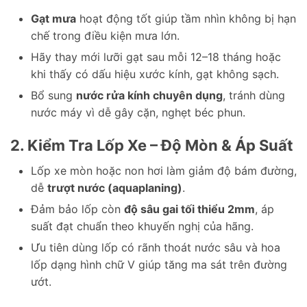
Gạt mưa
hoạt động tốt giúp tầm nhìn không bị hạn
chế trong điều kiện mưa lớn.
Hãy thay mới lưỡi gạt sau mỗi 12–18 tháng hoặc
khi thấy có dấu hiệu xước kính, gạt không sạch.
Bổ sung
nước rửa kính chuyên dụng
, tránh dùng
nước máy vì dễ gây cặn, nghẹt béc phun.
2. Kiểm Tra Lốp Xe – Độ Mòn & Áp Suất
Lốp xe mòn hoặc non hơi làm giảm độ bám đường,
dễ
trượt nước (aquaplaning)
.
Đảm bảo lốp còn
độ sâu gai tối thiểu 2mm
, áp
suất đạt chuẩn theo khuyến nghị của hãng.
Ưu tiên dùng lốp có rãnh thoát nước sâu và hoa
lốp dạng hình chữ V giúp tăng ma sát trên đường
ướt.