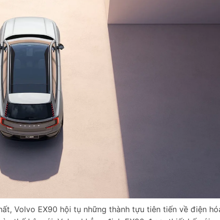
ất, Volvo EX90 hội tụ những thành tựu tiên tiến về điện hó