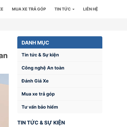
XE
MUA XE TRẢ GÓP
TIN TỨC
LIÊN HỆ
DANH MỤC
 an
Tin tức & Sự kiện
Công nghệ An toàn
Đánh Giá Xe
Mua xe trả góp
Tư vấn bảo hiểm
TIN TỨC & SỰ KIỆN