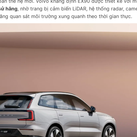
toàn thế hệ mới. Volvo khẳng định EX90 được thiết kế với 
 sử hãng
, nhờ trang bị cảm biến LiDAR, hệ thống radar, cam
năng quan sát môi trường xung quanh theo thời gian thực.