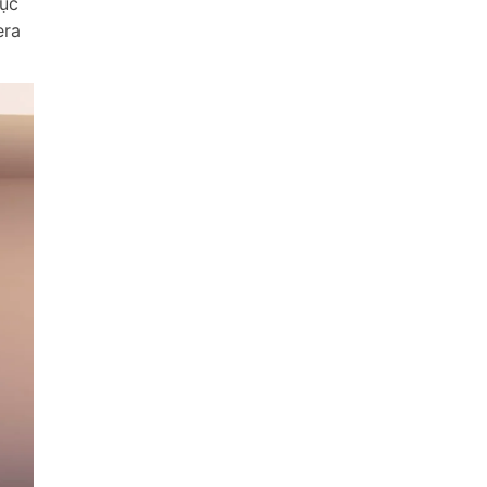
mục
era